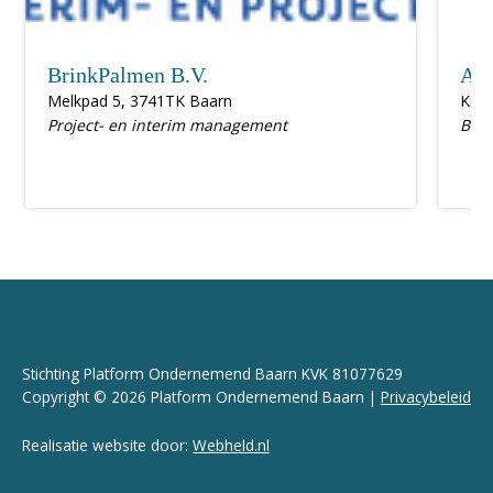
BrinkPalmen B.V.
Ada
Melkpad 5, 3741TK Baarn
Krug
Project- en interim management
Busi
Stichting Platform Ondernemend Baarn KVK 81077629
Copyright © 2026 Platform Ondernemend Baarn |
Privacybeleid
Realisatie website door:
Webheld.nl