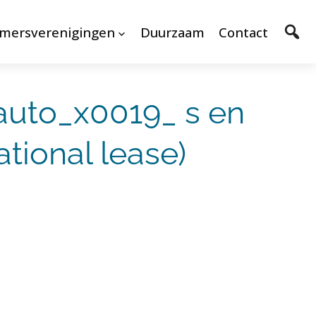
mersverenigingen
Duurzaam
Contact
auto_x0019_ s en
tional lease)