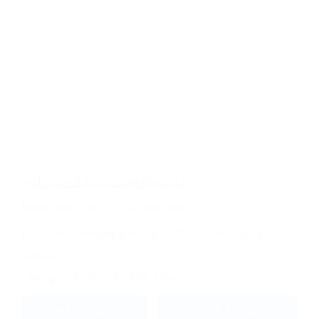
Q-Tracx Videocommunicatie
Madurastraat 10, 3742WB Baarn
p.korpelshoek@q-tracx.nl
06 53 892 398
www.q-
tracx.nl
videoproducties, bedrijfsfilms
BEKIJK INFO
BEKIJK PAGINA