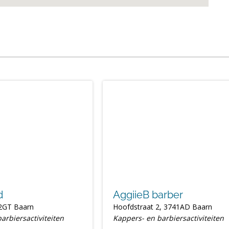
d
AggiieB barber
42GT Baarn
Hoofdstraat 2, 3741AD Baarn
arbiersactiviteiten
Kappers- en barbiersactiviteiten