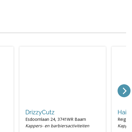
DrizzyCutz
Hairs
Esdoornlaan 24, 3741WR Baarn
Reigers
Kappers- en barbiersactiviteiten
Kappers