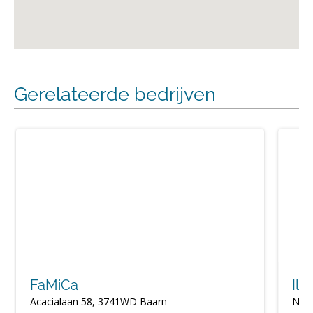
Gerelateerde bedrijven
FaMiCa
Il 
Acacialaan 58, 3741WD Baarn
Nieu