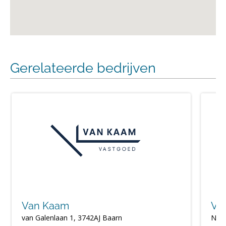
Gerelateerde bedrijven
Van Kaam
VSB
van Galenlaan 1, 3742AJ Baarn
Nass