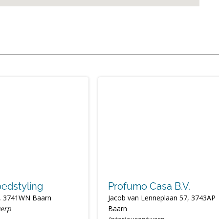
edstyling
Profumo Casa B.V.
3, 3741WN Baarn
Jacob van Lenneplaan 57, 3743AP
werp
Baarn