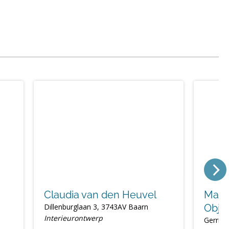
Claudia van den Heuvel
Marie
Dillenburglaan 3, 3743AV Baarn
Obje
Interieurontwerp
Gerrit 