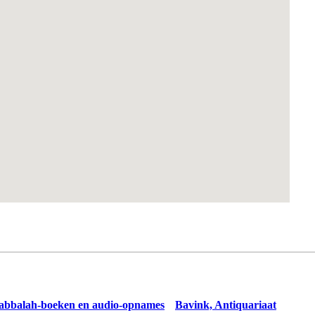
kabbalah-boeken en audio-opnames
Bavink, Antiquariaat