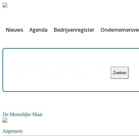
Nieuws
Agenda
Bedrijvenregister
Ondernemersve
Zoeken
Search content
frontend
De Menselijke Maat
Algemeen