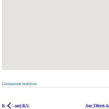
Gerelateerde bedrijven
KoersKaart B.V.
Aur Tiferet, 