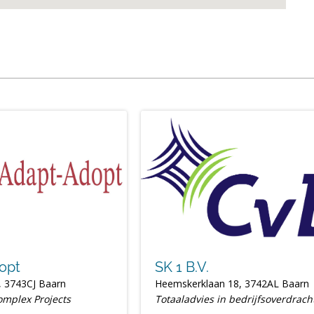
opt
SK 1 B.V.
, 3743CJ Baarn
Heemskerklaan 18, 3742AL Baarn
omplex Projects
Totaaladvies in bedrijfsoverdrach