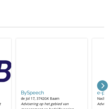
BySpeech
e-pr
de Jol 17, 3742GK Baarn
Nachte
t
Advisering op het gebied van
Advies 