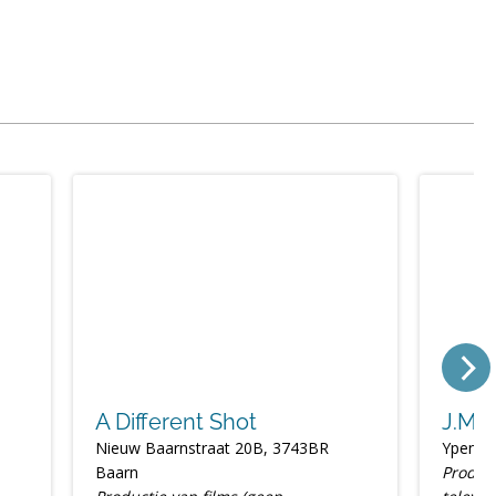
A Different Shot
J.M.W
Nieuw Baarnstraat 20B, 3743BR
Ypenda
Baarn
Product