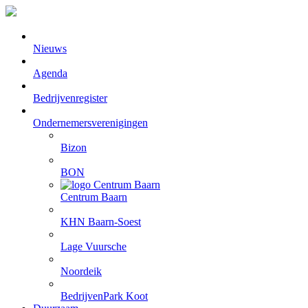
Nieuws
Agenda
Bedrijvenregister
Ondernemersverenigingen
Bizon
BON
Centrum Baarn
KHN Baarn-Soest
Lage Vuursche
Noordeik
BedrijvenPark Koot