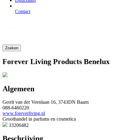
Duurzaam
Contact
Zoeken
Search content
frontend
Forever Living Products Benelux
Algemeen
Gerrit van der Veenlaan 16, 3743DN Baarn
088-6460220
www.foreverliving.nl
Groothandel in parfums en cosmetica
33206482
Beschrijving