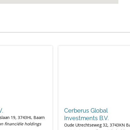
V.
Cerberus Global
slaan 19, 3743HL Baarn
Investments B.V.
an financiële holdings
Oude Utrechtseweg 32, 3743KN B