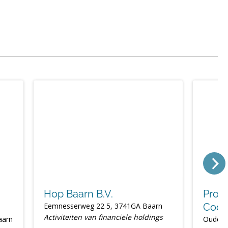
Hop Baarn B.V.
Prom
Eemnesserweg 22 5, 3741GA Baarn
Coöpe
Activiteiten van financiële holdings
aarn
Oude U