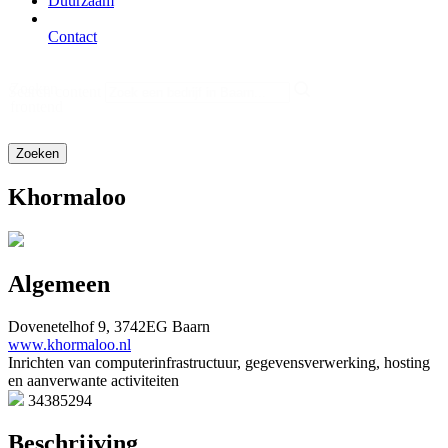
Duurzaam
Contact
Zoeken
Search content
frontend
Khormaloo
Algemeen
Dovenetelhof 9, 3742EG Baarn
www.khormaloo.nl
Inrichten van computerinfrastructuur, gegevensverwerking, hosting
en aanverwante activiteiten
34385294
Beschrijving