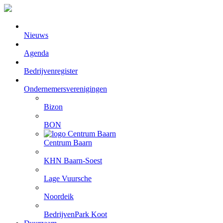
Nieuws
Agenda
Bedrijvenregister
Ondernemersverenigingen
Bizon
BON
Centrum Baarn
KHN Baarn-Soest
Lage Vuursche
Noordeik
BedrijvenPark Koot