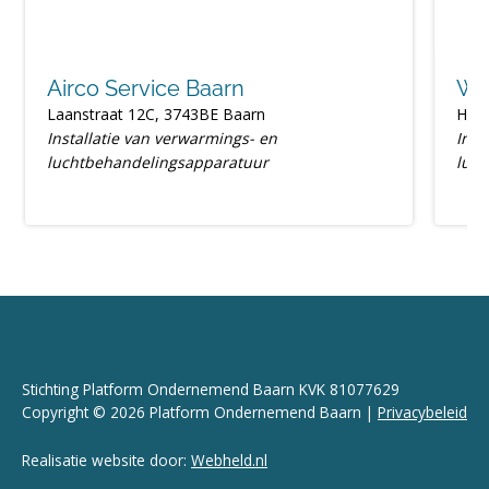
Airco Service Baarn
WKS
Laanstraat 12C, 3743BE Baarn
Her
Installatie van verwarmings- en
Inst
luchtbehandelingsapparatuur
luc
Stichting Platform Ondernemend Baarn KVK 81077629
Copyright © 2026 Platform Ondernemend Baarn |
Privacybeleid
Realisatie website door:
Webheld.nl