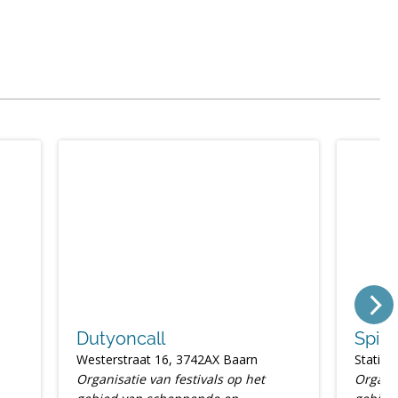
Dutyoncall
Spiri
Westerstraat 16, 3742AX Baarn
Statio
Organisatie van festivals op het
Organis