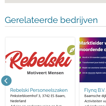
Gerelateerde bedrijven
Rebelski Personeelszaken
Flynq B.V.
Pinksterbloemhof 3, 3742 ES Baarn,
Baarnsche dij
Nederland
Activiteiten v