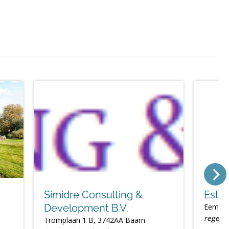
Simidre Consulting &
Esth
Development B.V.
Eemnes
regele
Tromplaan 1 B, 3742AA Baarn