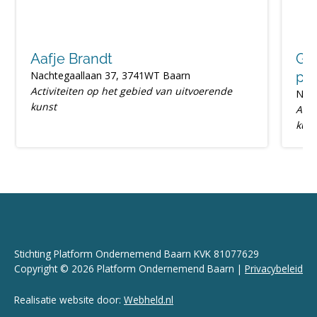
Aafje Brandt
Go
Nachtegaallaan 37, 3741WT Baarn
pr
Activiteiten op het gebied van uitvoerende
Nieu
kunst
Acti
kuns
Stichting Platform Ondernemend Baarn KVK 81077629
Copyright © 2026 Platform Ondernemend Baarn |
Privacybeleid
Realisatie website door:
Webheld.nl