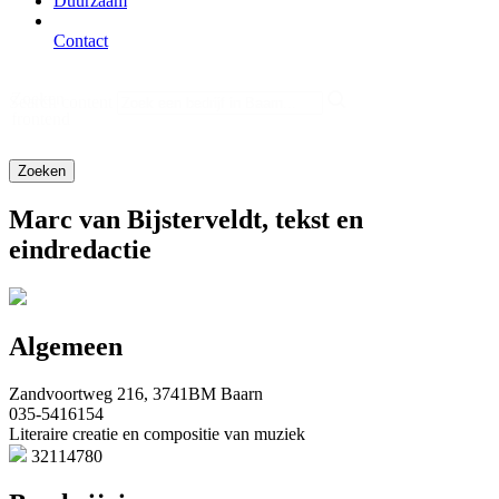
Duurzaam
Contact
Zoeken
Search content
frontend
Marc van Bijsterveldt, tekst en
eindredactie
Algemeen
Zandvoortweg 216, 3741BM Baarn
035-5416154
Literaire creatie en compositie van muziek
32114780