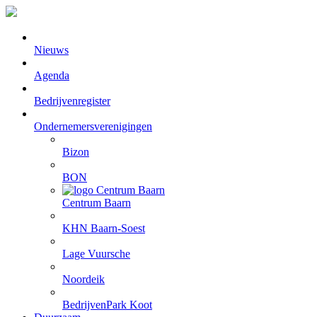
Nieuws
Agenda
Bedrijvenregister
Ondernemersverenigingen
Bizon
BON
Centrum Baarn
KHN Baarn-Soest
Lage Vuursche
Noordeik
BedrijvenPark Koot