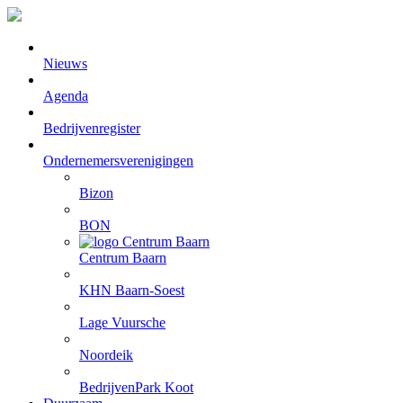
Nieuws
Agenda
Bedrijvenregister
Ondernemersverenigingen
Bizon
BON
Centrum Baarn
KHN Baarn-Soest
Lage Vuursche
Noordeik
BedrijvenPark Koot