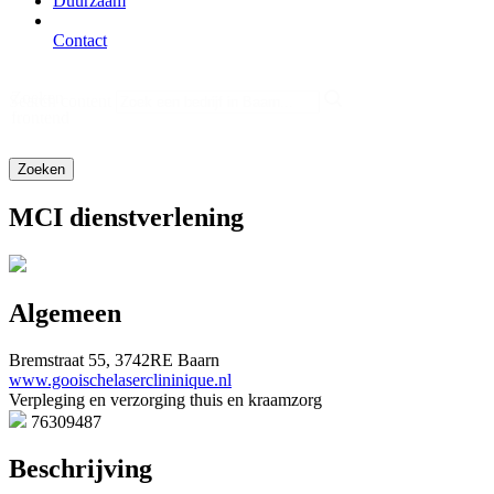
Duurzaam
Contact
Zoeken
Search content
frontend
MCI dienstverlening
Algemeen
Bremstraat 55, 3742RE Baarn
www.gooischelaserclininique.nl
Verpleging en verzorging thuis en kraamzorg
76309487
Beschrijving