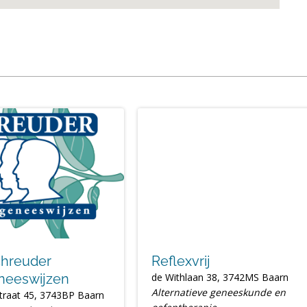
chreuder
Reflexvrij
neeswijzen
de Withlaan 38, 3742MS Baarn
Alternatieve geneeskunde en
traat 45, 3743BP Baarn