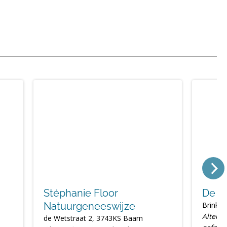
Stéphanie Floor
De Z
Natuurgeneeswijze
Brinkst
Altern
de Wetstraat 2, 3743KS Baarn