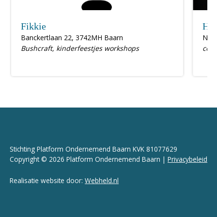
Fikkie
Hui
Banckertlaan 22, 3742MH Baarn
Nieu
Bushcraft, kinderfeestjes workshops
coac
Stichting Platform Ondernemend Baarn KVK 81077629
Copyright © 2026 Platform Ondernemend Baarn |
Privacybeleid
Realisatie website door:
Webheld.nl