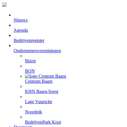
Nieuws
Agenda
Bedrijvenregister
Ondernemersverenigingen
Bizon
BON
Centrum Baarn
KHN Baarn-Soest
Lage Vuursche
Noordeik
BedrijvenPark Koot