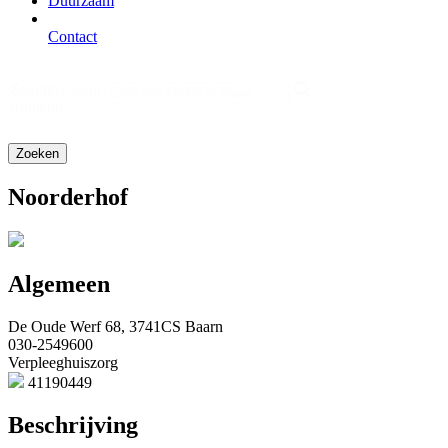
Duurzaam
Contact
Zoeken
Search content
frontend
Noorderhof
Algemeen
De Oude Werf 68, 3741CS Baarn
030-2549600
Verpleeghuiszorg
41190449
Beschrijving