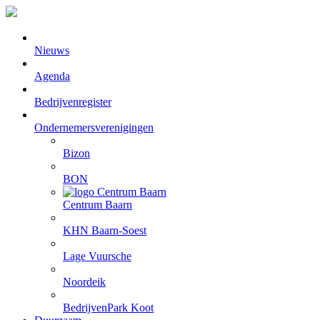
Nieuws
Agenda
Bedrijvenregister
Ondernemersverenigingen
Bizon
BON
Centrum Baarn
KHN Baarn-Soest
Lage Vuursche
Noordeik
BedrijvenPark Koot