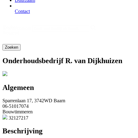
Duurzaam
Contact
Zoeken
Search content
frontend
Onderhoudsbedrijf R. van Dijkhuizen
Algemeen
Sparrenlaan 17, 3742WD Baarn
06-51017074
Bouwtimmeren
32127217
Beschrijving