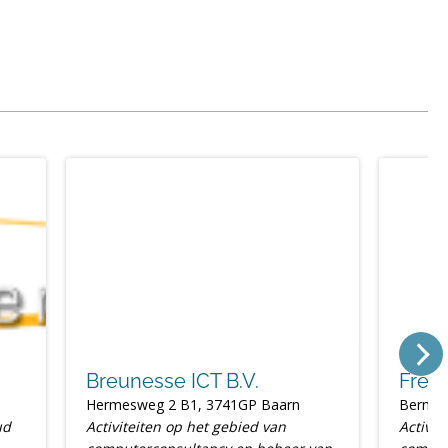
Breunesse ICT B.V.
Fres
Hermesweg 2 B1, 3741GP Baarn
Bernar
ud
Activiteiten op het gebied van
Activit