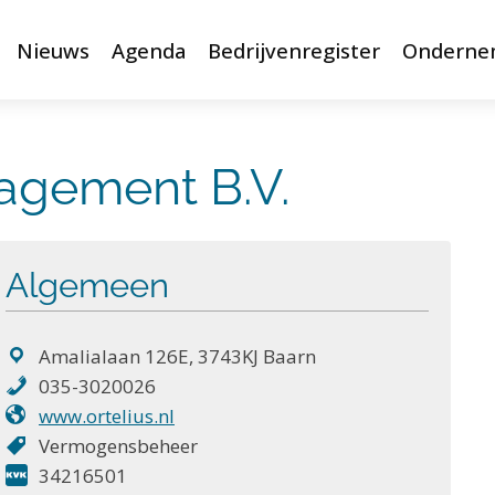
Nieuws
Agenda
Bedrijvenregister
Onderne
agement B.V.
Algemeen
Amalialaan 126E, 3743KJ Baarn
035-3020026
www.ortelius.nl
Vermogensbeheer
34216501