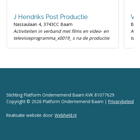
J Hendriks Post Productie
Va
Nassaulaan 4, 3743CC Baarn
Beuk
Activiteiten in verband met films en video- en
Acti
televisieprogramma_x0019_ s na de productie
tele
Stichting Platform Ondernemend Baarn KVK 81077629
Copyright © 2026 Platform Ondernemend Baarn |
Privacybeleid
Realisatie website door:
Webheld.nl