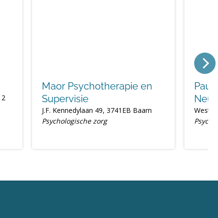
Maor Psychotherapie en
Pauli
 2
Supervisie
Neur
J.F. Kennedylaan 49, 3741EB Baarn
Wester
Psychologische zorg
Psycho