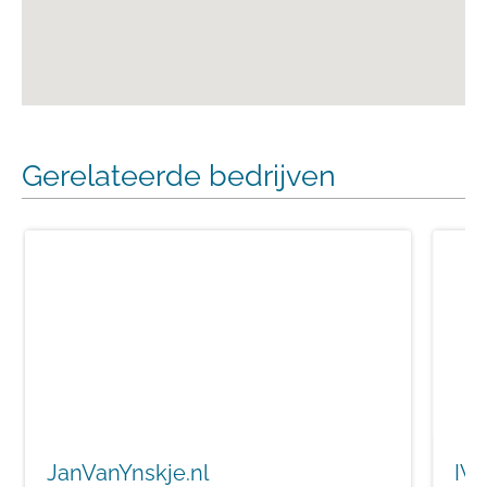
Gerelateerde bedrijven
JanVanYnskje.nl
IVY