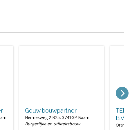
er
Gouw bouwpartner
TEMP
arn
Hermesweg 2 B25, 3741GP Baarn
B.V.
Burgerlijke en utiliteitsbouw
Oranje