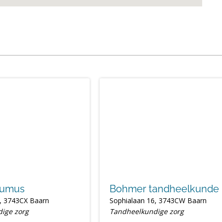
humus
Bohmer tandheelkunde
, 3743CX Baarn
Sophialaan 16, 3743CW Baarn
ige zorg
Tandheelkundige zorg