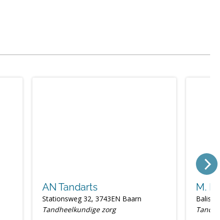
AN Tandarts
M. Ei
Stationsweg 32, 3743EN Baarn
Balistr
Tandheelkundige zorg
Tandhe