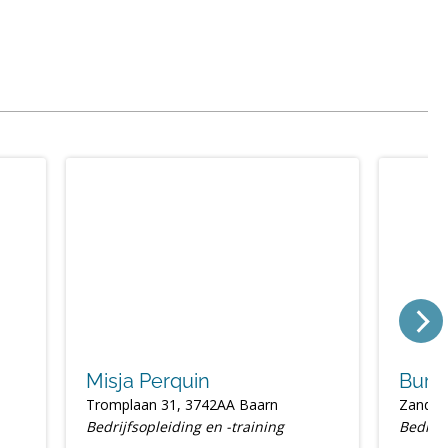
Misja Perquin
Buro
Tromplaan 31, 3742AA Baarn
Zandvo
Bedrijfsopleiding en -training
Bedrijf