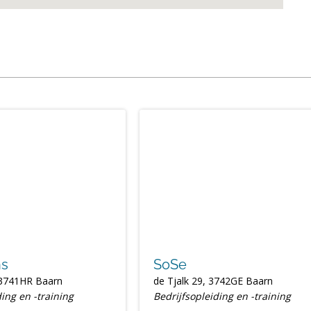
ns
SoSe
 3741HR Baarn
de Tjalk 29, 3742GE Baarn
ding en -training
Bedrijfsopleiding en -training