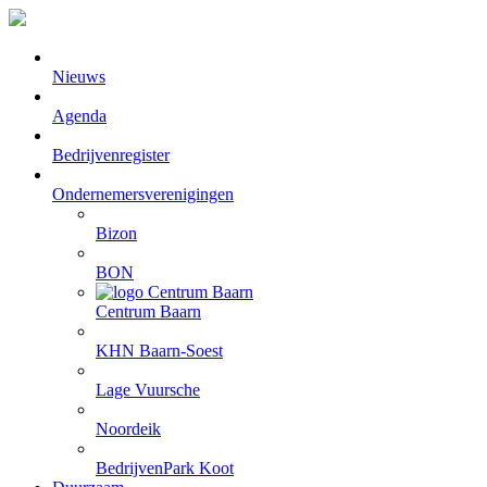
Nieuws
Agenda
Bedrijvenregister
Ondernemersverenigingen
Bizon
BON
Centrum Baarn
KHN Baarn-Soest
Lage Vuursche
Noordeik
BedrijvenPark Koot