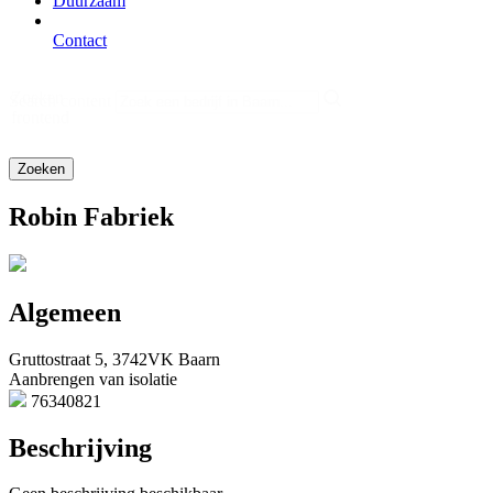
Duurzaam
Contact
Zoeken
Search content
frontend
Robin Fabriek
Algemeen
Gruttostraat 5, 3742VK Baarn
Aanbrengen van isolatie
76340821
Beschrijving