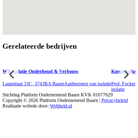
Gerelateerde bedrijven
WR Isolatie Onderhoud & Verbouw
Koops isolati
Laanstraat 33C, 3743BA Baarn
Aanbrengen van isolatie
Prof. Fockem
isolatie
Stichting Platform Ondernemend Baarn KVK 81077629
Copyright © 2026 Platform Ondernemend Baarn |
Privacybeleid
Realisatie website door:
Webheld.nl