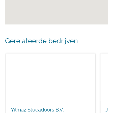
Gerelateerde bedrijven
Yilmaz Stucadoors B.V.
JT