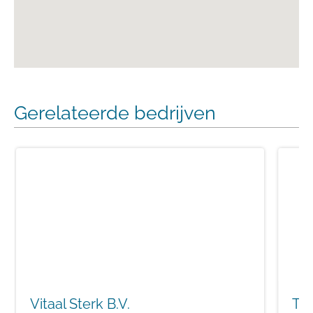
Gerelateerde bedrijven
Vitaal Sterk B.V.
Tri