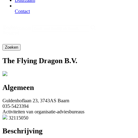
Duurzaam
Contact
Zoeken
Search content
frontend
The Flying Dragon B.V.
Algemeen
Guldenhoflaan 23, 3743AS Baarn
035-5423394
Activiteiten van organisatie-adviesbureaus
32115050
Beschrijving