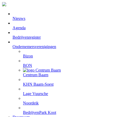
Nieuws
Agenda
Bedrijvenregister
Ondernemersverenigingen
Bizon
BON
Centrum Baarn
KHN Baarn-Soest
Lage Vuursche
Noordeik
BedrijvenPark Koot