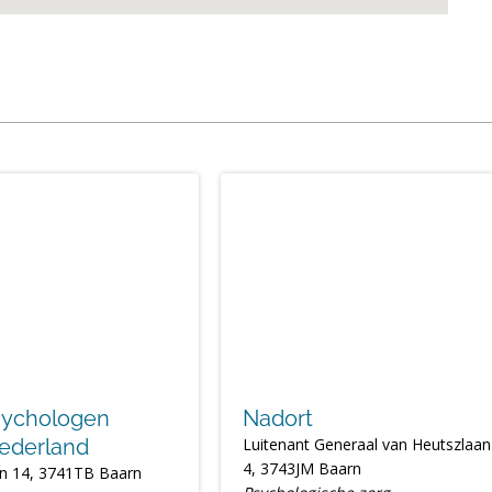
sychologen
Nadort
ederland
Luitenant Generaal van Heutszlaan
4, 3743JM Baarn
n 14, 3741TB Baarn