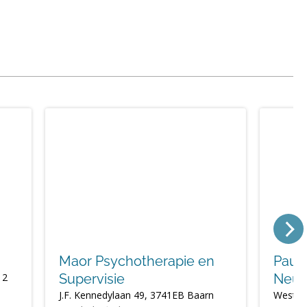
Maor Psychotherapie en
Pauli
 2
Supervisie
Neur
J.F. Kennedylaan 49, 3741EB Baarn
Wester