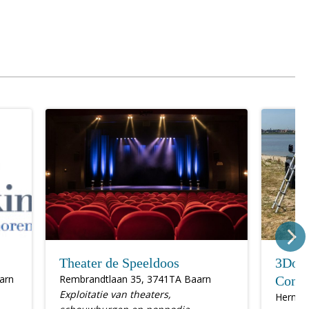
Theater de Speeldoos
3Dot
arn
Rembrandtlaan 35, 3741TA Baarn
Conce
Exploitatie van theaters,
Hermes