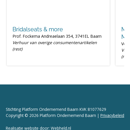
Bridalseats & more
Ma
Prof. Fockema Andreaelaan 354, 3741EL Baarn
Ma
Verhuur van overige consumentenartikelen
Veld
(rest)
Verh
(rest
Stichting Platform Ondernemend Baarn KVK 81077629
Copyright © 2026 Platform Ondernemend Baarn |
Privacybeleid
Realisatie website door:
Webheld.nl