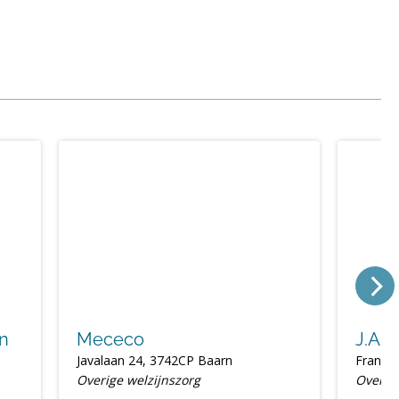
n
Mececo
J.A. 
Javalaan 24, 3742CP Baarn
Frans H
Overige welzijnszorg
Overige