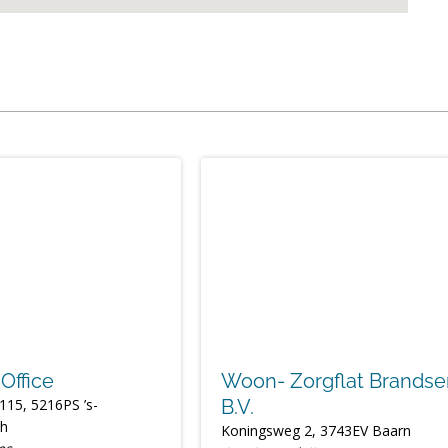
Office
Woon- Zorgflat Brandse
115, 5216PS ’s-
B.V.
ch
Koningsweg 2, 3743EV Baarn