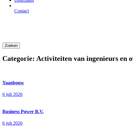
Duurzaam
Contact
Zoeken
Search content
frontend
Categorie:
Activiteiten van ingenieurs en 
Yaanbouw
6 juli 2026
Business Power B.V.
6 juli 2026