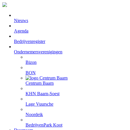
Nieuws
Agenda
Bedrijvenregister
Ondernemersverenigingen
Bizon
BON
Centrum Baarn
KHN Baarn-Soest
Lage Vuursche
Noordeik
BedrijvenPark Koot