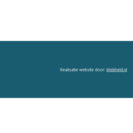
Realisatie website door:
Webheld.nl