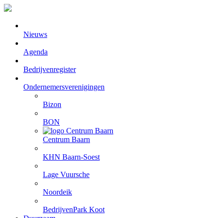
Nieuws
Agenda
Bedrijvenregister
Ondernemersverenigingen
Bizon
BON
Centrum Baarn
KHN Baarn-Soest
Lage Vuursche
Noordeik
BedrijvenPark Koot