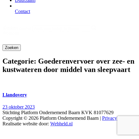
Duurzaam
Contact
Zoeken
Search content
frontend
Categorie:
Goederenvervoer over zee- en
kustwateren door middel van sleepvaart
Llandovery
23 oktober 2023
Stichting Platform Ondernemend Baarn KVK 81077629
Copyright © 2026 Platform Ondernemend Baarn |
Privacybeleid
Realisatie website door:
Webheld.nl