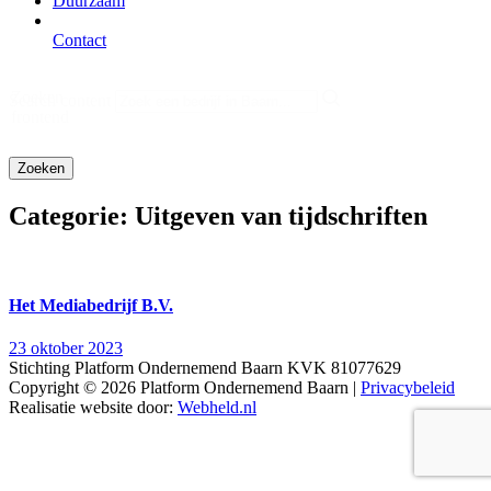
Duurzaam
Contact
Zoeken
Search content
frontend
Categorie:
Uitgeven van tijdschriften
Het Mediabedrijf B.V.
23 oktober 2023
Stichting Platform Ondernemend Baarn KVK 81077629
Copyright © 2026 Platform Ondernemend Baarn |
Privacybeleid
Realisatie website door:
Webheld.nl