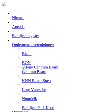
Nieuws
Agenda
Bedrijvenregister
Ondernemersverenigingen
Bizon
BON
Centrum Baarn
KHN Baarn-Soest
Lage Vuursche
Noordeik
BedrijvenPark Koot