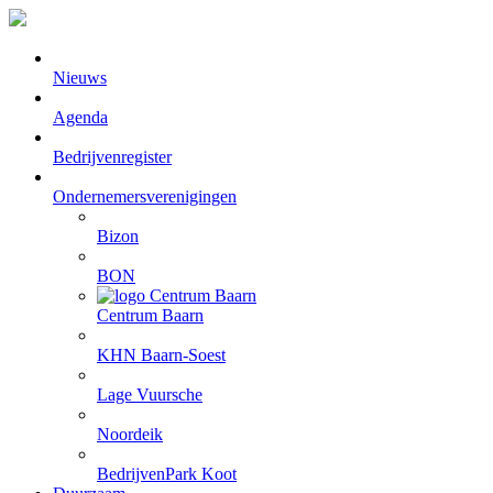
Nieuws
Agenda
Bedrijvenregister
Ondernemersverenigingen
Bizon
BON
Centrum Baarn
KHN Baarn-Soest
Lage Vuursche
Noordeik
BedrijvenPark Koot