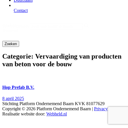
Duurzaam
Contact
Zoeken
Search content
frontend
Categorie:
Vervaardiging van producten
van beton voor de bouw
Hop Prefab B.V.
8 april 2025
Stichting Platform Ondernemend Baarn KVK 81077629
Copyright © 2026 Platform Ondernemend Baarn |
Privacybeleid
Realisatie website door:
Webheld.nl