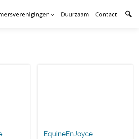
mersverenigingen
Duurzaam
Contact
e
EquineEnJoyce