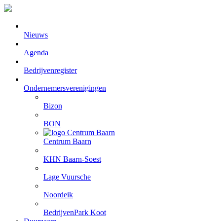
Nieuws
Agenda
Bedrijvenregister
Ondernemersverenigingen
Bizon
BON
Centrum Baarn
KHN Baarn-Soest
Lage Vuursche
Noordeik
BedrijvenPark Koot