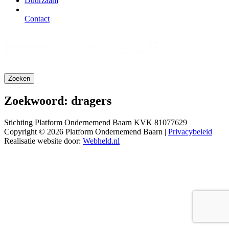
Duurzaam
Contact
Zoeken
Search content
frontend
Zoekwoord:
dragers
Stichting Platform Ondernemend Baarn KVK 81077629
Copyright © 2026 Platform Ondernemend Baarn |
Privacybeleid
Realisatie website door:
Webheld.nl