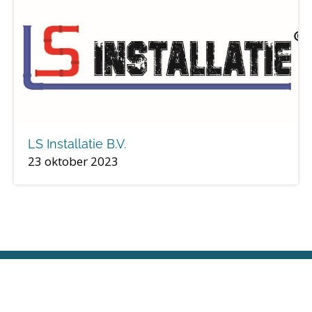
LS Installatie B.V.
23 oktober 2023
Stichting Platform Ondernemend Baarn KVK 81077629