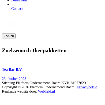
Duurzaam
Contact
Zoeken
Search content
frontend
Zoekwoord:
theepakketten
Tea Bar B.V.
23 oktober 2023
Stichting Platform Ondernemend Baarn KVK 81077629
Copyright © 2026 Platform Ondernemend Baarn |
Privacybeleid
Realisatie website door:
Webheld.nl