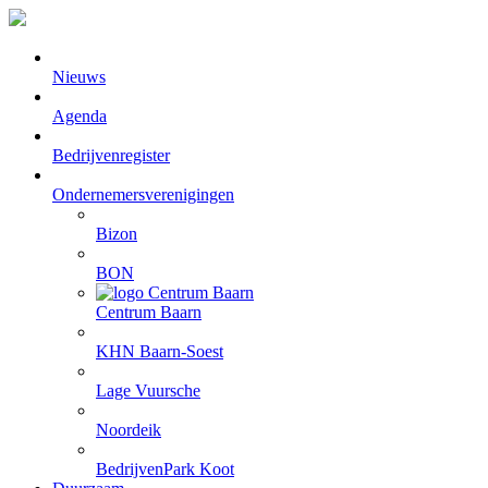
Nieuws
Agenda
Bedrijvenregister
Ondernemersverenigingen
Bizon
BON
Centrum Baarn
KHN Baarn-Soest
Lage Vuursche
Noordeik
BedrijvenPark Koot