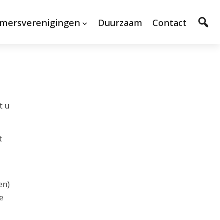
mersverenigingen
Duurzaam
Contact
t u
t
en)
e