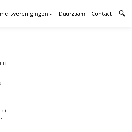
mersverenigingen
Duurzaam
Contact
t u
t
en)
e